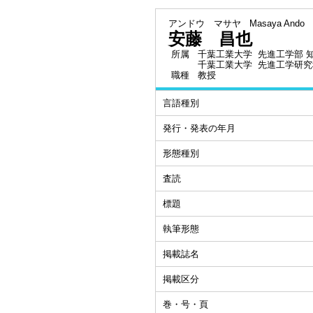
アンドウ マサヤ
Masaya Ando
安藤 昌也
所属
千葉工業大学 先進工学部 
千葉工業大学 先進工学研究
職種
教授
言語種別
発行・発表の年月
形態種別
査読
標題
執筆形態
掲載誌名
掲載区分
巻・号・頁