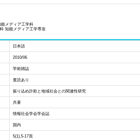
知能メディア工学科
科 知能メディア工学専攻
日本語
2010/06
学術雑誌
査読あり
振り込め詐欺と地域社会との関連性研究
共著
情報社会学会学会誌
国内
5(1),5-17頁