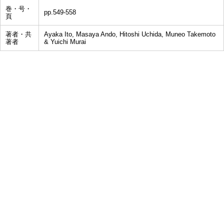
巻・号・
pp.549-558
頁
著者・共
Ayaka Ito, Masaya Ando, Hitoshi Uchida, Muneo Takemoto
著者
& Yuichi Murai