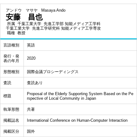
アンドウ マサヤ
Masaya Ando
安藤 昌也
所属
千葉工業大学 先進工学部 知能メディア工学科
千葉工業大学 先進工学研究科 知能メディア工学専攻
職種
教授
言語種別
英語
発行・発
2020
表の年月
形態種別
国際会議プロシーディングス
査読
査読あり
Proposal of the Elderly Supporting System Based on the Pe
標題
rspective of Local Community in Japan
執筆形態
共著
掲載誌名
International Conference on Human-Computer Interaction
掲載区分
国外