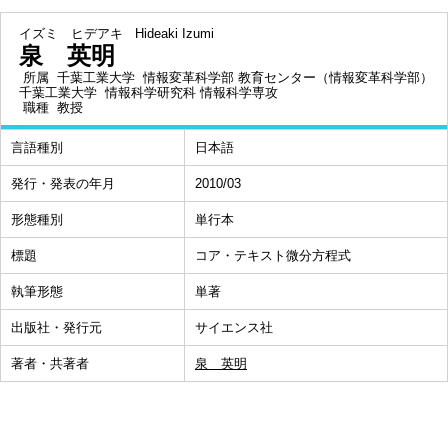
イズミ ヒデアキ
Hideaki Izumi
泉 英明
所属
千葉工業大学 情報変革科学部 教育センター（情報変革科学部）
千葉工業大学 情報科学研究科 情報科学専攻
職種
教授
言語種別
日本語
発行・発表の年月
2010/03
形態種別
単行本
標題
コア・テキスト微分方程式
執筆形態
単著
出版社・発行元
サイエンス社
著者・共著者
泉 英明