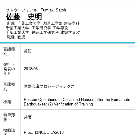
サトウ フミアキ
Fumiaki Satoh
佐藤 史明
所属
千葉工業大学 創造工学部 建築学科
千葉工業大学 工学研究科 工学専攻
千葉工業大学 創造工学研究科 建築学専攻
職種
教授
言語種
英語
別
発行・
発表の
2018/06
年月
形態種
国際会議プロシーディングス
別
Rescue Operations in Collapsed Houses after the Kumamoto
標題
Earthquakes: (2) Verification of Training
執筆形
共著
態
掲載誌
Proc. 11NCEE LA2018
名