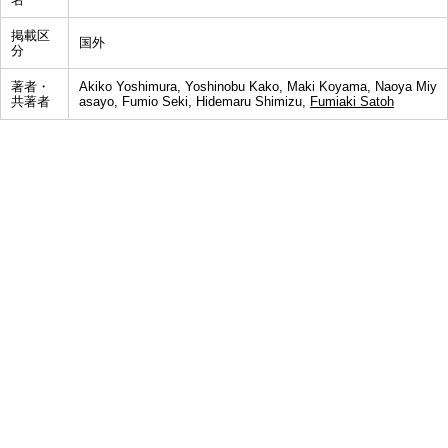
掲載区
国外
分
著者・
Akiko Yoshimura, Yoshinobu Kako, Maki Koyama, Naoya Miy
共著者
asayo, Fumio Seki, Hidemaru Shimizu,
Fumiaki Satoh