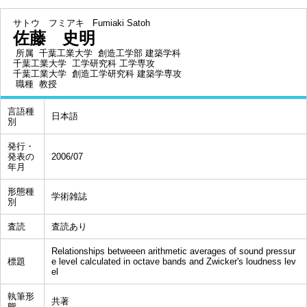
サトウ フミアキ
Fumiaki Satoh
佐藤 史明
所属
千葉工業大学 創造工学部 建築学科
千葉工業大学 工学研究科 工学専攻
千葉工業大学 創造工学研究科 建築学専攻
職種
教授
言語種
日本語
別
発行・
発表の
2006/07
年月
形態種
学術雑誌
別
査読
査読あり
Relationships betweeen arithmetic averages of sound pressur
標題
e level calculated in octave bands and Zwicker's loudness lev
el
執筆形
共著
態