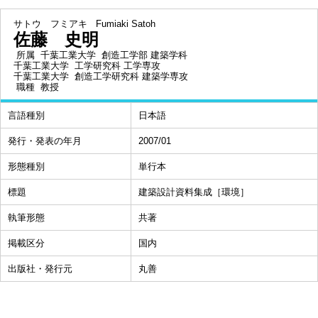
サトウ フミアキ
Fumiaki Satoh
佐藤 史明
所属
千葉工業大学 創造工学部 建築学科
千葉工業大学 工学研究科 工学専攻
千葉工業大学 創造工学研究科 建築学専攻
職種
教授
言語種別
日本語
発行・発表の年月
2007/01
形態種別
単行本
標題
建築設計資料集成［環境］
執筆形態
共著
掲載区分
国内
出版社・発行元
丸善