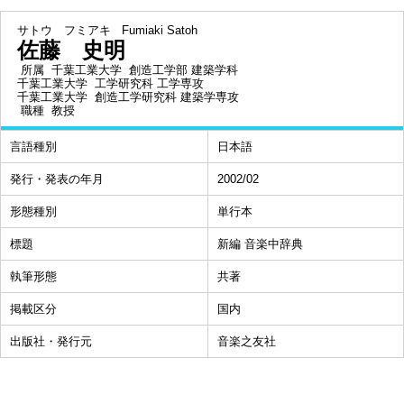
サトウ フミアキ
Fumiaki Satoh
佐藤 史明
所属
千葉工業大学 創造工学部 建築学科
千葉工業大学 工学研究科 工学専攻
千葉工業大学 創造工学研究科 建築学専攻
職種
教授
言語種別
日本語
発行・発表の年月
2002/02
形態種別
単行本
標題
新編 音楽中辞典
執筆形態
共著
掲載区分
国内
出版社・発行元
音楽之友社