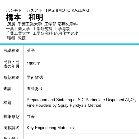
ハシモト カズアキ
HASHIMOTO KAZUAKI
橋本 和明
所属
千葉工業大学 工学部 応用化学科
千葉工業大学 工学研究科 工学専攻
千葉工業大学 工学研究科 応用化学専攻
職種
教授
言語種別
英語
発行・発
1999/01
表の年月
形態種別
学術雑誌
査読
査読あり
Preparation and Sintering of SiC Particulate Dispersed Al
O
2
3
標題
Fine Powders by Spray Pyrolysis Method
執筆形態
共著
掲載誌名
Key Engineering Materials
巻・号・