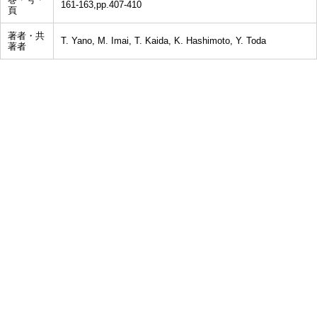
161-163,pp.407-410
頁
著者・共
T. Yano, M. Imai, T. Kaida, K. Hashimoto, Y. Toda
著者