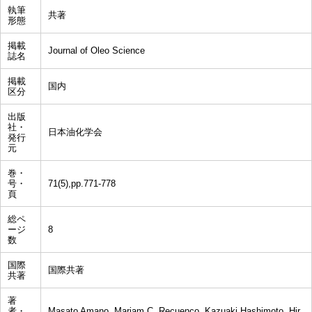
執筆
共著
形態
掲載
Journal of Oleo Science
誌名
掲載
国内
区分
出版
社・
日本油化学会
発行
元
巻・
号・
71(5),pp.771-778
頁
総ペ
ージ
8
数
国際
国際共著
共著
著
者・
Masato Amano, Mariam C. Recuenco, Kazuaki Hashimoto, Hir