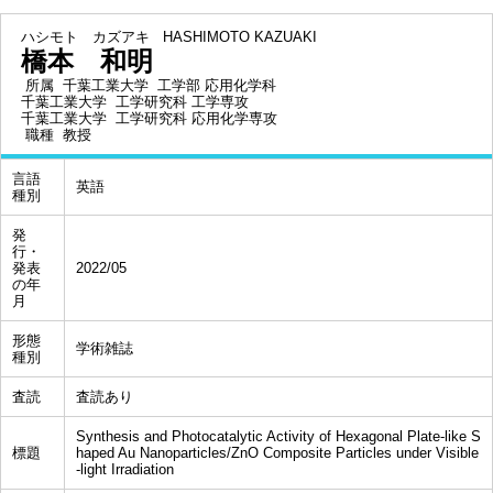
ハシモト カズアキ
HASHIMOTO KAZUAKI
橋本 和明
所属
千葉工業大学 工学部 応用化学科
千葉工業大学 工学研究科 工学専攻
千葉工業大学 工学研究科 応用化学専攻
職種
教授
言語
英語
種別
発
行・
発表
2022/05
の年
月
形態
学術雑誌
種別
査読
査読あり
Synthesis and Photocatalytic Activity of Hexagonal Plate-like S
標題
haped Au Nanoparticles/ZnO Composite Particles under Visible
-light Irradiation