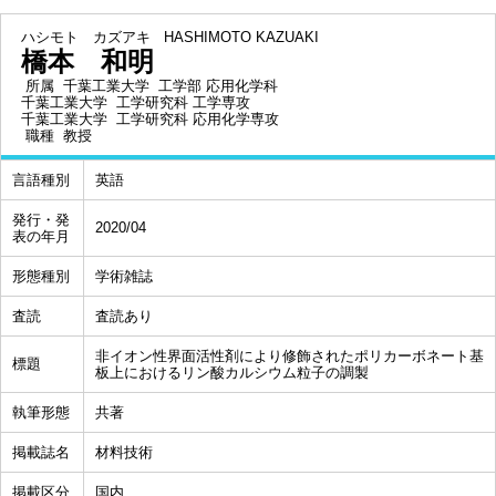
ハシモト カズアキ
HASHIMOTO KAZUAKI
橋本 和明
所属
千葉工業大学 工学部 応用化学科
千葉工業大学 工学研究科 工学専攻
千葉工業大学 工学研究科 応用化学専攻
職種
教授
言語種別
英語
発行・発
2020/04
表の年月
形態種別
学術雑誌
査読
査読あり
非イオン性界面活性剤により修飾されたポリカーボネート基
標題
板上におけるリン酸カルシウム粒子の調製
執筆形態
共著
掲載誌名
材料技術
掲載区分
国内