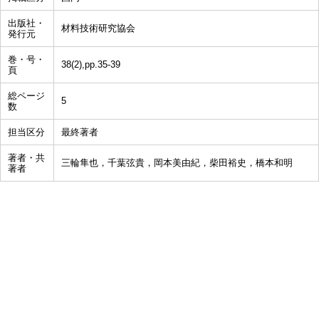
出版社・
材料技術研究協会
発行元
巻・号・
38(2),pp.35-39
頁
総ページ
5
数
担当区分
最終著者
著者・共
三輪隼也，千葉弦貴，岡本美由紀，柴田裕史，橋本和明
著者