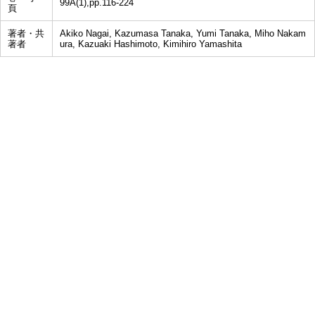
99A(1),pp.116-224
頁
著者・共
Akiko Nagai, Kazumasa Tanaka, Yumi Tanaka, Miho Nakam
著者
ura, Kazuaki Hashimoto, Kimihiro Yamashita