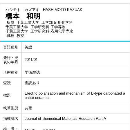
ハシモト カズアキ
HASHIMOTO KAZUAKI
橋本 和明
所属
千葉工業大学 工学部 応用化学科
千葉工業大学 工学研究科 工学専攻
千葉工業大学 工学研究科 応用化学専攻
職種
教授
言語種別
英語
発行・発
2011/01
表の年月
形態種別
学術雑誌
査読
査読あり
Electric polarization and mechanism of B-type carbonated a
標題
patite ceramics
執筆形態
共著
掲載誌名
Journal of Biomedical Materials Research Part A
巻・号・