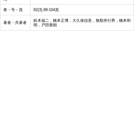
巻・号・頁
82(3),99-104頁
鈴木福二，橋本正博，大久保信吾，無類井行男，橋本和
著者・共著者
明，戸田善朝