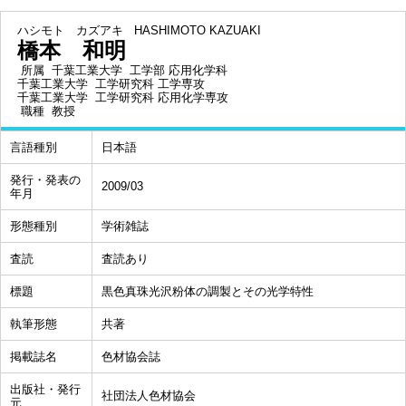
ハシモト カズアキ
HASHIMOTO KAZUAKI
橋本 和明
所属
千葉工業大学 工学部 応用化学科
千葉工業大学 工学研究科 工学専攻
千葉工業大学 工学研究科 応用化学専攻
職種
教授
言語種別
日本語
発行・発表の
2009/03
年月
形態種別
学術雑誌
査読
査読あり
標題
黒色真珠光沢粉体の調製とその光学特性
執筆形態
共著
掲載誌名
色材協会誌
出版社・発行
社団法人色材協会
元