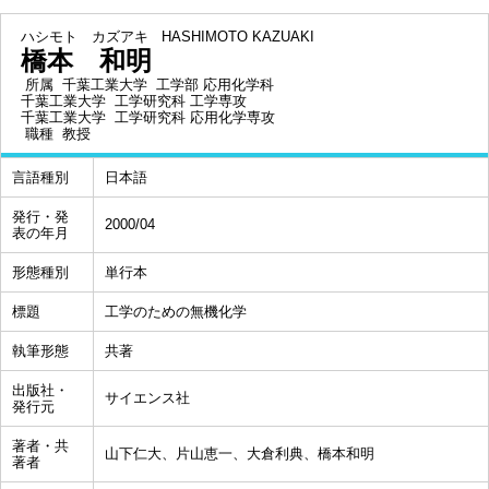
ハシモト カズアキ
HASHIMOTO KAZUAKI
橋本 和明
所属
千葉工業大学 工学部 応用化学科
千葉工業大学 工学研究科 工学専攻
千葉工業大学 工学研究科 応用化学専攻
職種
教授
言語種別
日本語
発行・発
2000/04
表の年月
形態種別
単行本
標題
工学のための無機化学
執筆形態
共著
出版社・
サイエンス社
発行元
著者・共
山下仁大、片山恵一、大倉利典、橋本和明
著者