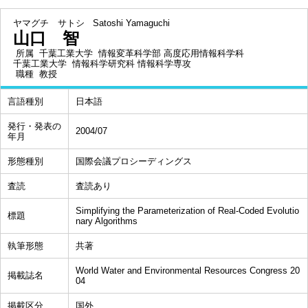
ヤマグチ サトシ
Satoshi Yamaguchi
山口 智
所属
千葉工業大学 情報変革科学部 高度応用情報科学科
千葉工業大学 情報科学研究科 情報科学専攻
職種
教授
言語種別
日本語
発行・発表の
2004/07
年月
形態種別
国際会議プロシーディングス
査読
査読あり
Simplifying the Parameterization of Real-Coded Evolutio
標題
nary Algorithms
執筆形態
共著
World Water and Environmental Resources Congress 20
掲載誌名
04
掲載区分
国外