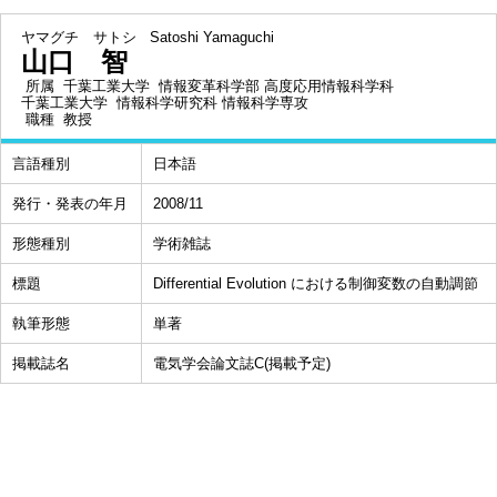
ヤマグチ サトシ
Satoshi Yamaguchi
山口 智
所属
千葉工業大学 情報変革科学部 高度応用情報科学科
千葉工業大学 情報科学研究科 情報科学専攻
職種
教授
言語種別
日本語
発行・発表の年月
2008/11
形態種別
学術雑誌
標題
Differential Evolution における制御変数の自動調節
執筆形態
単著
掲載誌名
電気学会論文誌C(掲載予定)