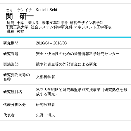
セキ ケンイチ
Kenichi Seki
関 研一
所属
千葉工業大学 未来変革科学部 経営デザイン科学科
千葉工業大学 社会システム科学研究科 マネジメント工学専攻
職種
教授
研究期間
2016/04～2018/03
研究課題
安全・快適性のための音響情報科学研究センター
実施形態
競争的資金等の外部資金による研究
研究委託元等の
文部科学省
名称
私立大学戦略的研究基盤形成支援事業（研究拠点を形
研究種目名
成する研究）
代表分担区分
研究分担者
代表者
矢野 博夫