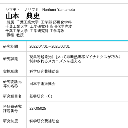
ヤマモト ノリフミ
Norifumi Yamamoto
山本 典史
所属
千葉工業大学 工学部 応用化学科
千葉工業大学 工学研究科 応用化学専攻
千葉工業大学 工学研究科 工学専攻
職種
教授
研究期間
2022/04/01～2025/03/31
凝集誘起発光において非断熱遷移ダイナミクスが巧みに
研究課題
制御されるメカニズムを捉える
実施形態
科学研究費補助金
研究委託元
日本学術振興会
等の名称
研究種目名
基盤研究（C）
科研費研究
22K05025
課題番号
研究制度
科学研究費補助金