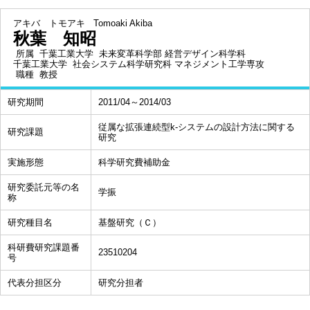
アキバ トモアキ
Tomoaki Akiba
秋葉 知昭
所属
千葉工業大学 未来変革科学部 経営デザイン科学科
千葉工業大学 社会システム科学研究科 マネジメント工学専攻
職種
教授
研究期間
2011/04～2014/03
従属な拡張連続型k-システムの設計方法に関する
研究課題
研究
実施形態
科学研究費補助金
研究委託元等の名
学振
称
研究種目名
基盤研究（Ｃ）
科研費研究課題番
23510204
号
代表分担区分
研究分担者