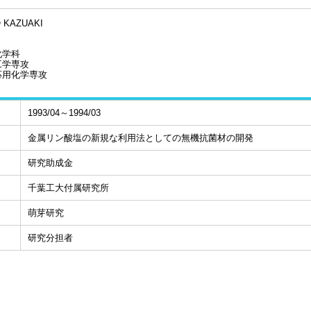
 KAZUAKI
化学科
工学専攻
応用化学専攻
1993/04～1994/03
金属リン酸塩の新規な利用法としての無機抗菌材の開発
研究助成金
千葉工大付属研究所
萌芽研究
研究分担者