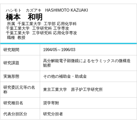
ハシモト カズアキ
HASHIMOTO KAZUAKI
橋本 和明
所属
千葉工業大学 工学部 応用化学科
千葉工業大学 工学研究科 工学専攻
千葉工業大学 工学研究科 応用化学専攻
職種
教授
研究期間
1994/05～1996/03
高分解能電子顕微鏡によるセラミックスの微構造
研究課題
観察
実施形態
その他の補助金・助成金
研究委託元等の名
東京工業大学 原子炉工学研究所
称
研究種目名
奨学寄附
代表分担区分
研究分担者