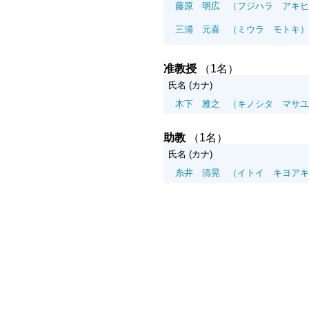
藤原 明広
（フジハラ アキヒ
三浦 元喜
（ミウラ モトキ）
准教授
（1名）
氏名 (カナ)
木下 雅之
（キノシタ マサユ
助教
（1名）
氏名 (カナ)
糸井 清晃
（イトイ キヨアキ