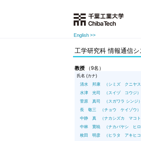
English >>
工学研究科 情報通信シ
教授
（9名）
氏名 (カナ)
清水 邦康
（シミズ クニヤス
水津 光司
（スイヅ コウジ）
菅原 真司
（スガワラ シンジ
長 敬三
（チョウ ケイゾウ）
中静 真
（ナカシズカ マコト
中林 寛暁
（ナカバヤシ ヒロ
枚田 明彦
（ヒラタ アキヒコ