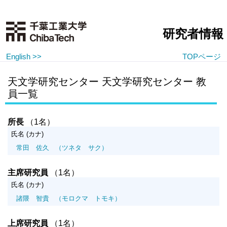
研究者情報
English >>
TOPページ
天文学研究センター 天文学研究センター 教
員一覧
所長
（1名）
氏名 (カナ)
常田 佐久
（ツネタ サク）
主席研究員
（1名）
氏名 (カナ)
諸隈 智貴
（モロクマ トモキ）
上席研究員
（1名）