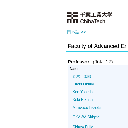
日本語 >>
Faculty of Advanced En
Professor
（Total:12）
Name
鈴木 太郎
Hiroki Okubo
Kan Yoneda
Koki Kikuchi
Minakata Hideaki
OKAWA Shigeki
Shinya Fujie